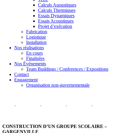
Calculs Aqoustiques
Calculs Thermiques
Essais Dynamiques
Essais Acoustiques
Projet d’exécution
Fabrication
Logistique
Installation
Nos réalisations
En cours
Finalisées
Nos Événements
Team Buildings / Conferences / Expositions
Contact
Engagement
Organisation non-guvernementale
CONSTRUCTION D’UN GROUPE SCOLAIRE –
GARGENVILLE