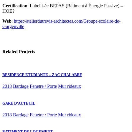
Certification
: Labellisée BEPAS (Bâtiment à Énergie Passive) –
HQE?
Web
:
https://atelierdutrevis-architectes.com/Groupe-scolaire-de-
Gargenville
Related Projects
RESIDENCE ETUDIANTE – ZAC CHALABRE
2018
Bardage
Fenetre / Porte
Mur rideaux
GARE D’AUTEUIL
2018
Bardage
Fenetre / Porte
Mur rideaux
BATIMENT DE LOGEMENT