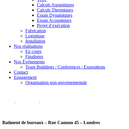
Calculs Aqoustiques
Calculs Thermiques
Essais Dynamiques
Essais Acoustiques
Projet d’exécution
Fabrication
Logistique
Installation
Nos réalisations
En cours
Finalisées
Nos Événements
Team Buildings / Conferences / Expositions
Contact
Engagement
Organisation non-guvernementale
Batiment de bureaux – Rue Cannon 45 – Londres