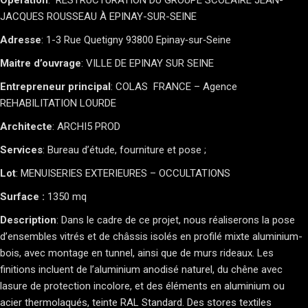
Opération
: RESTRUCTURATION DU GROUPE SCOLAIRE JEAN-
JACQUES ROUSSEAU À EPINAY-SUR-SEINE
Adresse
: 1-3 Rue Quetigny 93800 Epinay‐sur‐Seine
Maitre d’ouvrage
: VILLE DE EPINAY SUR SEINE
Entrepreneur principal
: COLAS FRANCE – Agence
REHABILITATION LOURDE
Architecte
: ARCHI5 PROD
Services
: Bureau d’étude, fourniture et pose ;
Lot
: MENUISERIES EXTERIEURES – OCCULTATIONS
Surface :
1350 mq
Description
: Dans le cadre de ce projet, nous réaliserons la pose
d’ensembles vitrés et de châssis isolés en profilé mixte aluminium-
bois, avec montage en tunnel, ainsi que de murs rideaux. Les
finitions incluent de l’aluminium anodisé naturel, du chêne avec
lasure de protection incolore, et des éléments en aluminium ou
acier thermolaqués, teinte RAL Standard. Des stores textiles